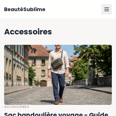
BeautéSublime
Accessoires
ACCESSOIRES
Sac bandoulière voyage - Guide