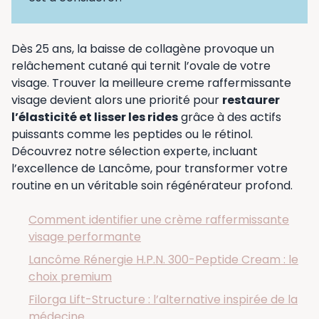
Dès 25 ans, la baisse de collagène provoque un
relâchement cutané qui ternit l’ovale de votre
visage. Trouver la meilleure creme raffermissante
visage devient alors une priorité pour
restaurer
l’élasticité et lisser les rides
grâce à des actifs
puissants comme les peptides ou le rétinol.
Découvrez notre sélection experte, incluant
l’excellence de Lancôme, pour transformer votre
routine en un véritable soin régénérateur profond.
Comment identifier une crème raffermissante
visage performante
Lancôme Rénergie H.P.N. 300-Peptide Cream : le
choix premium
Filorga Lift-Structure : l’alternative inspirée de la
médecine