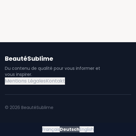
BeautéSublime
Du contenu de qualité pour vous informer et
vous inspirer.
Mentions Légales
Kontakt
©
2026
BeautéSublime
Français
Deutsch
English