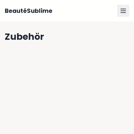
BeautéSublime
Zubehör