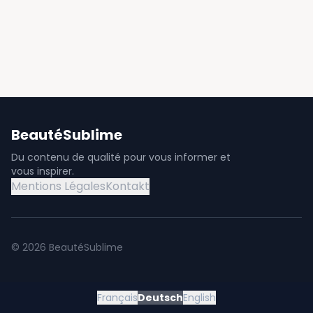
BeautéSublime
Du contenu de qualité pour vous informer et
vous inspirer.
Mentions Légales
Kontakt
©
2026
BeautéSublime
Français
Deutsch
English